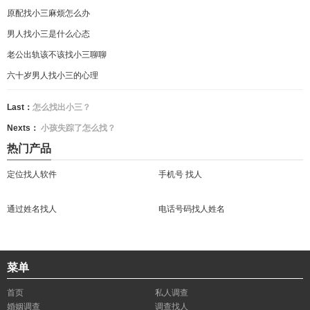
原配找小三麻烦怎么办
男人找小三是什么心态
老公出轨该不该找小三聊聊
六十岁男人找小三的心理
Last：
怎么找出小三？
Nexts：
小孩失踪了怎么找？
热门产品
定位找人软件
手机号 找人
通过姓名找人
电话号码找人姓名
菜单
首页
私人调查
婚姻调查
调查找人