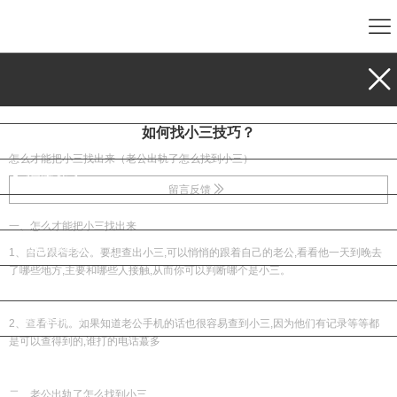
首页
私人调查
如何找小三技巧？
婚姻调查
怎么才能把小三找出来（老公出轨了怎么找到小三）
调查找人
留言反馈
公司介绍
一、怎么才能把小三找出来
成功案例
1、自己跟着老公。要想查出小三,可以悄悄的跟着自己的老公,看看他一天到晚去
了哪些地方,主要和哪些人接触,从而你可以判断哪个是小三。
新闻动态
联系我们
2、查看手机。如果知道老公手机的话也很容易查到小三,因为他们有记录等等都
是可以查得到的,谁打的电话蕞多
二、老公出轨了怎么找到小三