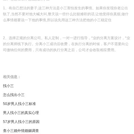
1、有自己想法的妻子,这三种方法是小三害怕发生的事情。如果你发现你老公出
轨了,当然不要对他大喊大叫,整天说一些什么比较难听的话,让他觉得你真烦,做什
么事情都要说一下他的事情,所以说先用这三种方法把他的小三稳定住
2、选择正规的分离公司。私人定制，一对一进行指导，*业的分离方案设计，*业
的分离师线下执行。分离小三成功后收费，在执行分离的时候，客户不需要向公
司缴纳任何的费用，只有成功的执行分离之后，公司才会收取相应费用。
相关信息：
找小三
怎么找出小三
50
岁男人找小三标准
男人找小三的真实心理
57
岁男人找小三的原因
查小三婚外情婚姻调查